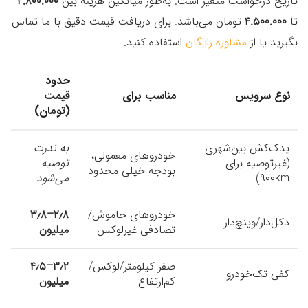
تاریخ درخواست متغیر است. به‌طور میانگین هزینه بین
۲.۸۰۰.۰۰۰
تا
۴.۵۰۰.۰۰۰
تومان می‌باشد. برای دریافت قیمت دقیق با ما تماس
بگیرید یا از
مشاوره رایگان
استفاده کنید.
حدود
نوع سرویس
مناسب برای
قیمت
(تومان)
یدک‌کش بین‌شهری
به ندرت
خودروهای معمولی،
(غیرتوصیه برای
توصیه
بودجه خیلی محدود
۹۰۰km)
می‌شود
خودروهای خاموش/
۲٫۸–۳٫۸
دکل‌دار/وینچ‌دار
تصادفی غیرلوکس
میلیون
صفر کیلومتر/لوکس/
۳٫۲–۴٫۵
کفی تک‌خودرو
کم‌ارتفاع
میلیون