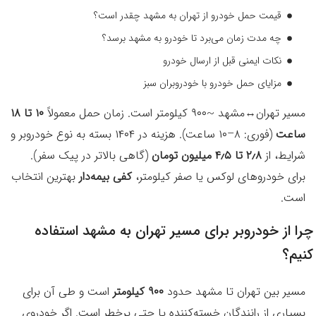
قیمت حمل خودرو از تهران به مشهد چقدر است؟
چه مدت زمان می‌برد تا خودرو به مشهد برسد؟
نکات ایمنی قبل از ارسال خودرو
مزایای حمل خودرو با خودروبران سبز
سایر مسیرهای پرطرفدار بین تهران و خراسان
مسیر تهران↔مشهد ~۹۰۰ کیلومتر است. زمان حمل معمولاً
۱۰ تا ۱۸
مناطق پوشش و نکات مسیر
ساعت
(فوری: ۸–۱۰ ساعت). هزینه در ۱۴۰۴ بسته به نوع خودروبر و
سوالات متداول درباره حمل خودرو تهران به مشهد
شرایط، از
۲٫۸ تا ۴٫۵ میلیون تومان
(گاهی بالاتر در پیک سفر).
برای خودروهای لوکس یا صفر کیلومتر،
کفی بیمه‌دار
بهترین انتخاب
است.
چرا از خودروبر برای مسیر تهران به مشهد استفاده
کنیم؟
مسیر بین تهران تا مشهد حدود
۹۰۰ کیلومتر
است و طی آن برای
بسیاری از رانندگان خسته‌کننده یا حتی پرخطر است. اگر خودروی