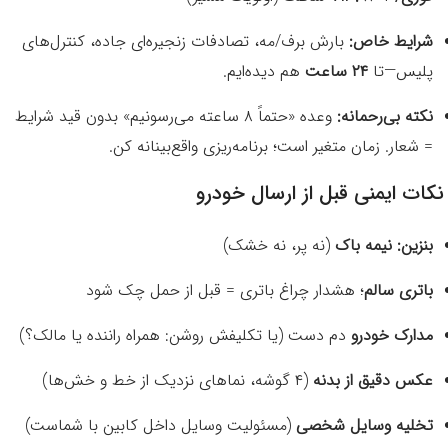
شرایط خاص:
بارش برف/مه، تصادفات زنجیره‌ای جاده، کنترل‌های
پلیس—تا
۲۴ ساعت
هم دیده‌ایم.
نکته بی‌رحمانه:
وعده «حتماً ۸ ساعته می‌رسونیم» بدون قید شرایط
= شعار. زمان متغیر است؛ برنامه‌ریزی واقع‌بینانه کن.
نکات ایمنی قبل از ارسال خودرو
بنزین: نیمه باک
(نه پر، نه خشک)
باتری سالم
؛ هشدار چراغ باتری = قبل از حمل چک شود
مدارک خودرو
دم دست (یا تکلیفش روشن: همراه راننده یا مالک؟)
عکس دقیق از بدنه
(۴ گوشه، نماهای نزدیک از خط و خش‌ها)
تخلیه وسایل شخصی
(مسئولیت وسایل داخل کابین با شماست)